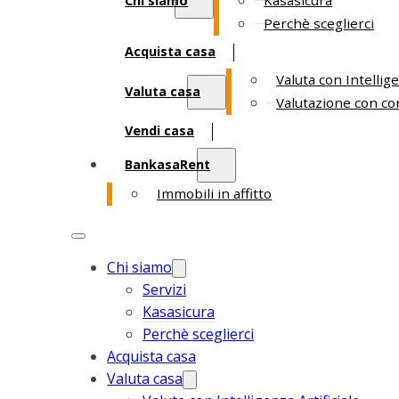
Kasasicura
Chi siamo
Perchè sceglierci
Acquista casa
Valuta con Intellige
Valuta casa
Valutazione con co
Vendi casa
BankasaRent
Immobili in affitto
Chi siamo
Servizi
Kasasicura
Perchè sceglierci
Acquista casa
Valuta casa