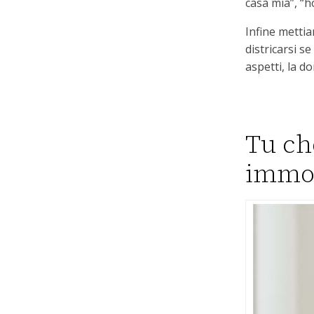
casa mia”, “h
Infine metti
districarsi s
aspetti, la d
Tu ch
immob