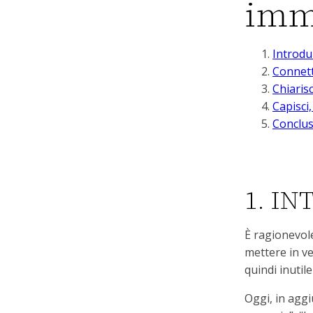
imm
Introdu
Connett
Chiarisc
Capisci
Conclu
1. I
È ragionevol
mettere in ve
quindi inutile
Oggi, in aggi