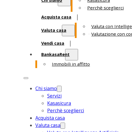
Kasasicura
Chi siamo
Perchè sceglierci
Acquista casa
Valuta con Intellige
Valuta casa
Valutazione con co
Vendi casa
BankasaRent
Immobili in affitto
Chi siamo
Servizi
Kasasicura
Perchè sceglierci
Acquista casa
Valuta casa