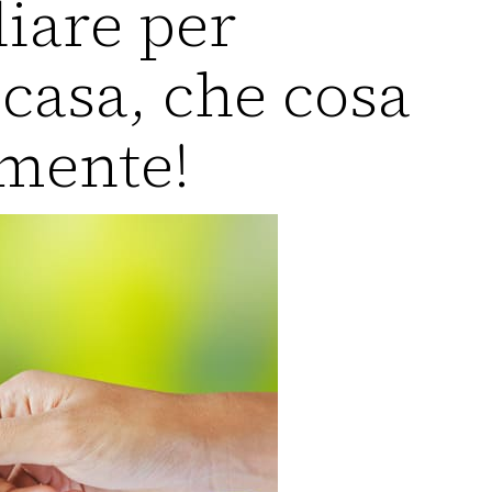
iare per
casa, che cosa
amente!