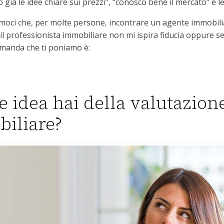
o già le idee chiare sui prezzi”, “conosco bene il mercato” è le
amoci che, per molte persone, incontrare un agente immobilia
e il professionista immobiliare non mi ispira fiducia oppure se
omanda che ti poniamo è:
e idea hai della valutazion
iliare?