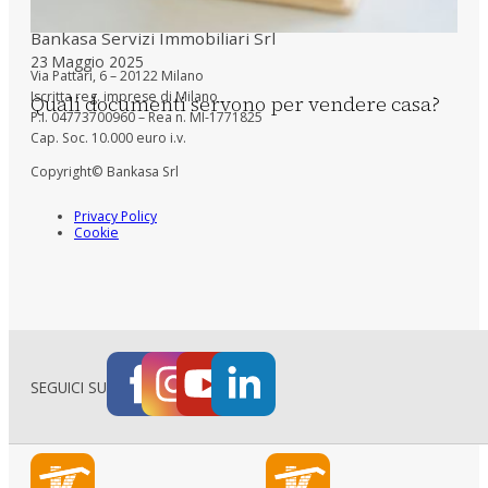
Bankasa Servizi Immobiliari Srl
23 Maggio 2025
Via Pattari, 6 – 20122 Milano
Iscritta reg. imprese di Milano
Quali documenti servono per vendere casa?
P.I. 04773700960 – Rea n. MI-1771825
Cap. Soc. 10.000 euro i.v.
Copyright© Bankasa Srl
Privacy Policy
Cookie
SEGUICI SU